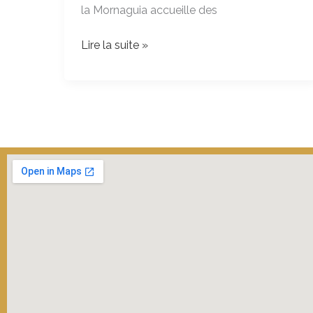
la Mornaguia accueille des
de
Tunis
Lire la suite »