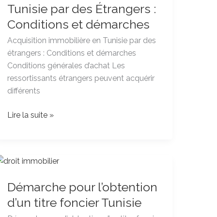
Tunisie
Tunisie par des Étrangers :
par
Conditions et démarches
des
Acquisition immobilière en Tunisie par des
Étrangers
étrangers : Conditions et démarches
:
Conditions générales d’achat Les
Conditions
ressortissants étrangers peuvent acquérir
et
différents
démarches
Lire la suite »
Démarche
pour
Démarche pour l’obtention
l’obtention
d’un
d’un titre foncier Tunisie
titre