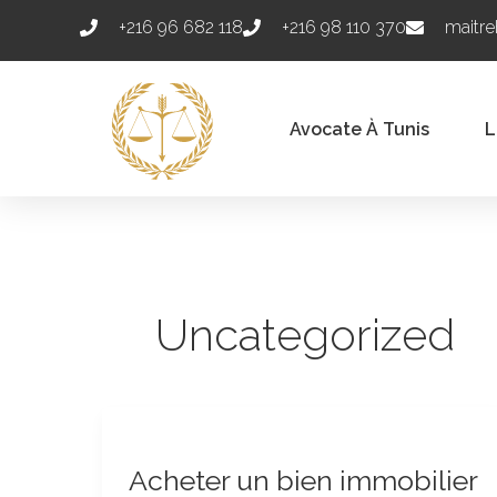
Aller
+216 96 682 118
+216 98 110 370
maitr
au
contenu
Avocate À Tunis
L
Uncategorized
Acheter
un
Acheter un bien immobilier
bien