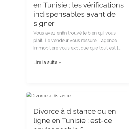
immobilier
en Tunisie : les vérifications
en
indispensables avant de
Tunisie
signer
:
les
Vous avez enfin trouvé le bien qui vous
vérifications
plaît. Le vendeur vous rassure. L’agence
indispensables
immobilière vous explique que tout est […]
avant
de
Lire la suite »
signer
Divorce
à
Divorce à distance ou en
distance
ou
ligne en Tunisie : est-ce
en