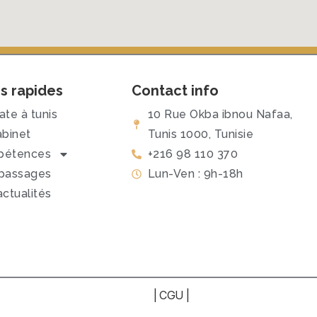
s rapides
Contact info
te à tunis
10 Rue Okba ibnou Nafaa,
abinet
Tunis 1000, Tunisie
étences
+216 98 110 370
passages
Lun-Ven : 9h-18h
ctualités
|
CGU
|