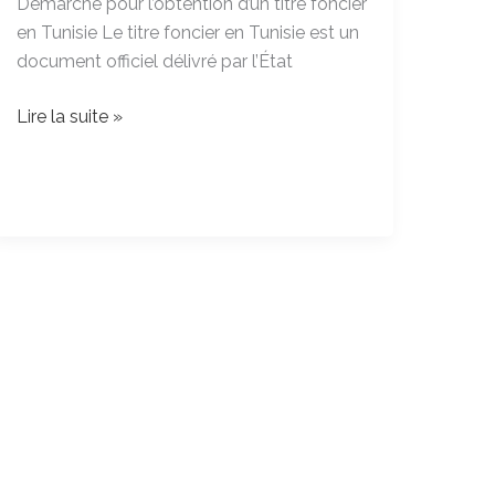
Démarche pour l’obtention d’un titre foncier
foncier
en Tunisie Le titre foncier en Tunisie est un
Tunisie
document officiel délivré par l’État
Lire la suite »