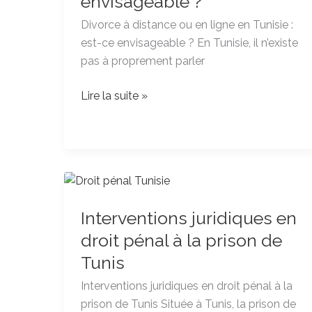
envisageable ?
ligne
Divorce à distance ou en ligne en Tunisie :
en
est-ce envisageable ? En Tunisie, il n’existe
Tunisie
pas à proprement parler
:
est-
Lire la suite »
ce
envisageable
?
Interventions
juridiques
Interventions juridiques en
en
droit
droit pénal à la prison de
pénal
Tunis
à
Interventions juridiques en droit pénal à la
la
prison de Tunis Située à Tunis, la prison de
prison