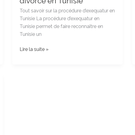
divorce en Tunisie
d’exequatur
Tout savoir sur la procédure d’exequatur en
divorce
Tunisie La procédure d’exequatur en
en
Tunisie permet de faire reconnaître en
Tunisie
Tunisie un
Lire la suite »