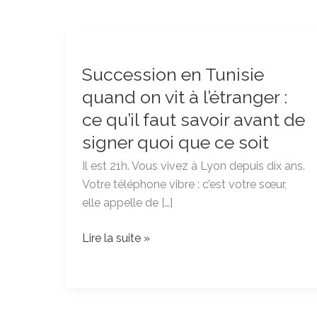
Succession
en
Succession en Tunisie
Tunisie
quand
quand on vit à l’étranger :
on
ce qu’il faut savoir avant de
vit
signer quoi que ce soit
à
l’étranger
Il est 21h. Vous vivez à Lyon depuis dix ans.
:
Votre téléphone vibre : c’est votre sœur,
ce
elle appelle de […]
qu’il
faut
Lire la suite »
savoir
avant
de
signer