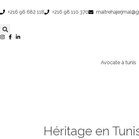
Aller
au
+216 96 682 118
+216 98 110 370
maitrehajerjmal@
contenu
Avocate à tunis
Héritage en Tuni