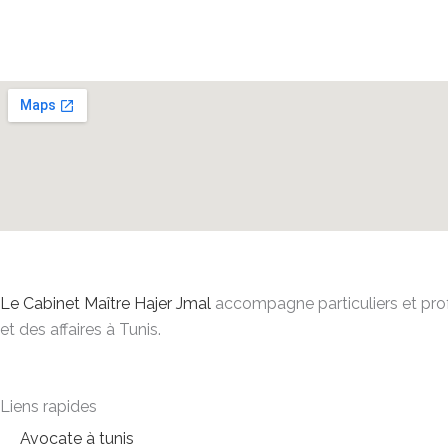
quoi
que
ce
soit
Le Cabinet Maître Hajer Jmal
accompagne particuliers et profes
et des affaires à Tunis.
Liens rapides
Avocate à tunis