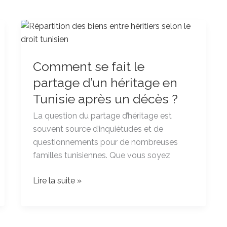
Comment
se
fait
Comment se fait le
le
partage
partage d’un héritage en
d’un
Tunisie après un décès ?
héritage
La question du partage d’héritage est
en
souvent source d’inquiétudes et de
Tunisie
questionnements pour de nombreuses
après
familles tunisiennes. Que vous soyez
un
décès
Lire la suite »
?